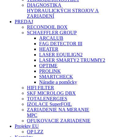
DIAGNOSTIKA
HYDRAULICKÝCH STROJOV A
ZARIADENÍ
PREDAJ
RECONDOIL BOX
SCHAEFFLER GROUP
ARCALUB
FAG DETECTOR III
HEATER
LASER EQUILIGN2
LASER SMARTY2 TRUMMY2
OPTIME
PROLINK
SMARTCHECK
Náradie a pomôcky
HIFI FILTER
SKF MICROLOG DBX
TOTALENERGIES
IZOLACE SuperFOIL
ZARIADENIE NA MERANIE
MPC
OFUKOVACIE ZARIADENIE
Projekty EU
OP LZZ