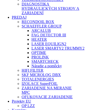
DIAGNOSTIKA
HYDRAULICKÝCH STROJOV A
ZARIADENÍ
PREDAJ
RECONDOIL BOX
SCHAEFFLER GROUP
ARCALUB
FAG DETECTOR III
HEATER
LASER EQUILIGN2
LASER SMARTY2 TRUMMY2
OPTIME
PROLINK
SMARTCHECK
Náradie a pomôcky
HIFI FILTER
SKF MICROLOG DBX
TOTALENERGIES
IZOLACE SuperFOIL
ZARIADENIE NA MERANIE
MPC
OFUKOVACIE ZARIADENIE
Projekty EU
OP LZZ