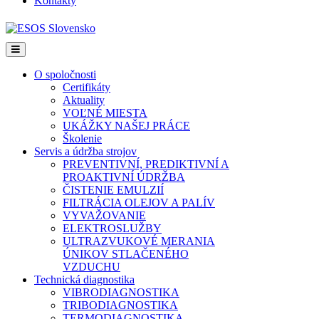
Kontakty
Menu
O spoločnosti
Certifikáty
Aktuality
VOĽNÉ MIESTA
UKÁŽKY NAŠEJ PRÁCE
Školenie
Servis a údržba strojov
PREVENTIVNÍ, PREDIKTIVNÍ A
PROAKTIVNÍ ÚDRŽBA
ČISTENIE EMULZIÍ
FILTRÁCIA OLEJOV A PALÍV
VYVAŽOVANIE
ELEKTROSLUŽBY
ULTRAZVUKOVÉ MERANIA
ÚNIKOV STLAČENÉHO
VZDUCHU
Technická diagnostika
VIBRODIAGNOSTIKA
TRIBODIAGNOSTIKA
TERMODIAGNOSTIKA