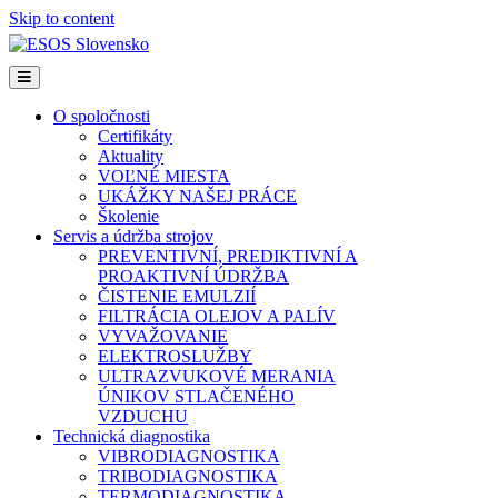
Skip to content
Menu
O spoločnosti
Certifikáty
Aktuality
VOĽNÉ MIESTA
UKÁŽKY NAŠEJ PRÁCE
Školenie
Servis a údržba strojov
PREVENTIVNÍ, PREDIKTIVNÍ A
PROAKTIVNÍ ÚDRŽBA
ČISTENIE EMULZIÍ
FILTRÁCIA OLEJOV A PALÍV
VYVAŽOVANIE
ELEKTROSLUŽBY
ULTRAZVUKOVÉ MERANIA
ÚNIKOV STLAČENÉHO
VZDUCHU
Technická diagnostika
VIBRODIAGNOSTIKA
TRIBODIAGNOSTIKA
TERMODIAGNOSTIKA